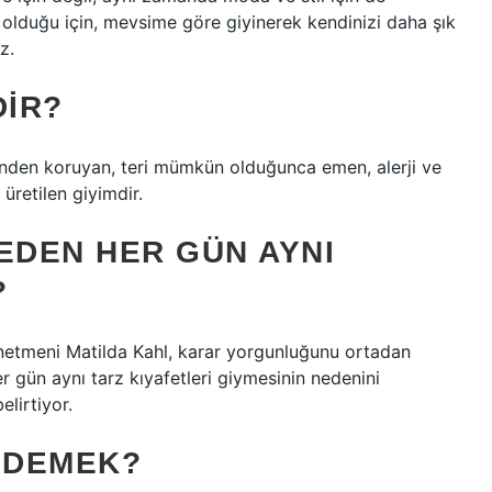
i olduğu için, mevsime göre giyinerek kendinizi daha şık
z.
DIR?
rinden koruyan, teri mümkün olduğunca emen, alerji ve
retilen giyimdir.
EDEN HER GÜN AYNI
?
netmeni Matilda Kahl, karar yorgunluğunu ortadan
gün aynı tarz kıyafetleri giymesinin nedenini
elirtiyor.
E DEMEK?