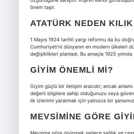
özgürlüğüne sahiptir. Kişinin kendi görünüşünü 
önem taşır.
ATATÜRK NEDEN KILIK
1 Mayıs 1924 tarihli yargı reformu da bu doğru
Cumhuriyeti’ni dünyanın en modern ülkeleri dü
değişiklikleri planladı. Bu amaçla 1925 yılında
GIYIM ÖNEMLI MI?
Giyim güçlü bir iletişim aracıdır; ancak anlam
değerli bilgilere sahip olduğunuzu veya güven
ilk izlenimi yaratmak için yalnızca bir şansımı
MEVSIMINE GÖRE GIYI
Mevsime göre giyinmek sadece sağlık ve çevre