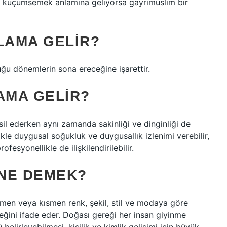
ını küçümsemek anlamına geliyorsa gayrimüslim bir
LAMA GELIR?
uğu dönemlerin sona ereceğine işarettir.
AMA GELIR?
emsil ederken aynı zamanda sakinliği ve dinginliği de
likle duygusal soğukluk ve duygusallık izlenimi verebilir,
esyonellikle de ilişkilendirilebilir.
NE DEMEK?
men veya kısmen renk, şekil, stil ve modaya göre
ğini ifade eder. Doğası gereği her insan giyinme