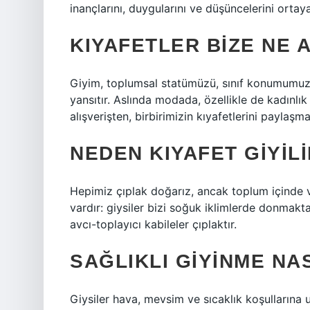
inançlarını, duygularını ve düşüncelerini ortay
KIYAFETLER BIZE NE 
Giyim, toplumsal statümüzü, sınıf konumumuzu,
yansıtır. Aslında modada, özellikle de kadınlık
alışverişten, birbirimizin kıyafetlerini payla
NEDEN KIYAFET GIYIL
Hepimiz çıplak doğarız, ancak toplum içinde 
vardır: giysiler bizi soğuk iklimlerde donmakt
avcı-toplayıcı kabileler çıplaktır.
SAĞLIKLI GIYINME NA
Giysiler hava, mevsim ve sıcaklık koşullarına uy