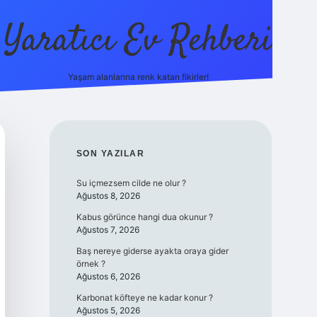
Yaratıcı Ev Rehberi
Yaşam alanlarına renk katan fikirler!
ilbet güncel giriş adresi
ilbet yeni giri
SIDEBAR
SON YAZILAR
Su içmezsem cilde ne olur ?
Ağustos 8, 2026
Kabus görünce hangi dua okunur ?
Ağustos 7, 2026
Baş nereye giderse ayakta oraya gider
örnek ?
Ağustos 6, 2026
Karbonat köfteye ne kadar konur ?
Ağustos 5, 2026