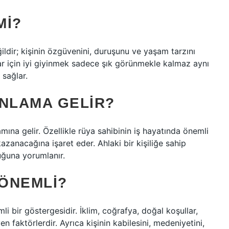
MI?
ldir; kişinin özgüvenini, duruşunu ve yaşam tarzını
lar için iyi giyinmek sadece şık görünmekle kalmaz aynı
 sağlar.
ANLAMA GELIR?
ına gelir. Özellikle rüya sahibinin iş hayatında önemli
azanacağına işaret eder. Ahlaki bir kişiliğe sahip
uğuna yorumlanır.
 ÖNEMLI?
li bir göstergesidir. İklim, coğrafya, doğal koşullar,
en faktörlerdir. Ayrıca kişinin kabilesini, medeniyetini,