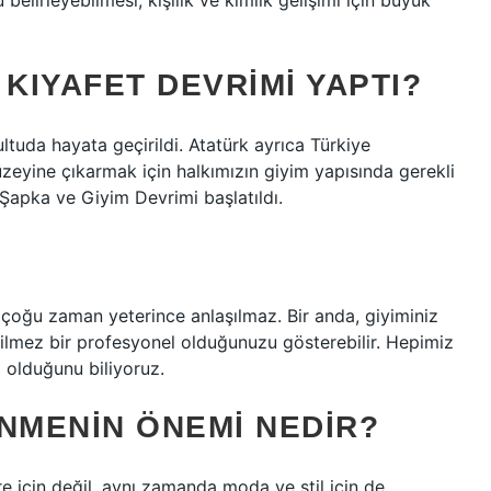
belirleyebilmesi, kişilik ve kimlik gelişimi için büyük
 KIYAFET DEVRIMI YAPTI?
ltuda hayata geçirildi. Atatürk ayrıca Türkiye
zeyine çıkarmak için halkımızın giyim yapısında gerekli
 Şapka ve Giyim Devrimi başlatıldı.
ı çoğu zaman yeterince anlaşılmaz. Bir anda, giyiminiz
ilmez bir profesyonel olduğunuzu gösterebilir. Hepimiz
z olduğunu biliyoruz.
NMENIN ÖNEMI NEDIR?
 için değil, aynı zamanda moda ve stil için de