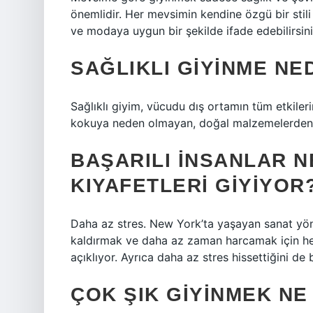
önemlidir. Her mevsimin kendine özgü bir stil
ve modaya uygun bir şekilde ifade edebilirsini
SAĞLIKLI GIYINME NE
Sağlıklı giyim, vücudu dış ortamın tüm etkile
kokuya neden olmayan, doğal malzemelerden ü
BAŞARILI INSANLAR N
KIYAFETLERI GIYIYOR
Daha az stres. New York’ta yaşayan sanat yö
kaldırmak ve daha az zaman harcamak için her 
açıklıyor. Ayrıca daha az stres hissettiğini de b
ÇOK ŞIK GIYINMEK N