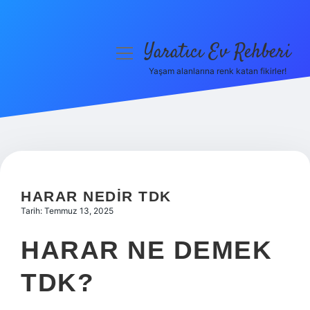
Yaratıcı Ev Rehberi
menüyü
aç
Yaşam alanlarına renk katan fikirler!
Anasayfa
Gizlilik Politikası
Yasal Uyarı
Hakkımızda
HARAR NEDIR TDK
Tarih: Temmuz 13, 2025
HARAR NE DEMEK
TDK?