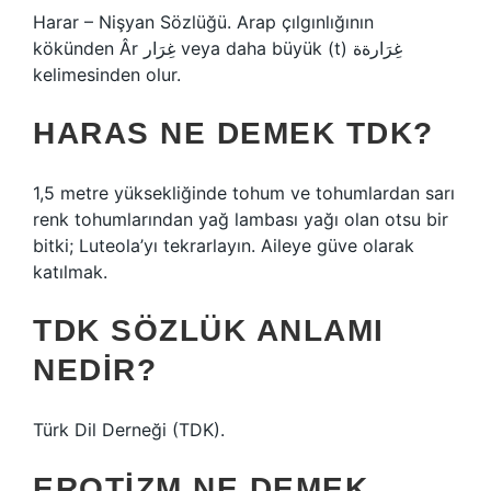
Harar – Nişyan Sözlüğü. Arap çılgınlığının
kökünden Âr غِرَار veya daha büyük (t) غِرَارةة
kelimesinden olur.
HARAS NE DEMEK TDK?
1,5 metre yüksekliğinde tohum ve tohumlardan sarı
renk tohumlarından yağ lambası yağı olan otsu bir
bitki; Luteola’yı tekrarlayın. Aileye güve olarak
katılmak.
TDK SÖZLÜK ANLAMI
NEDIR?
Türk Dil Derneği (TDK).
EROTIZM NE DEMEK