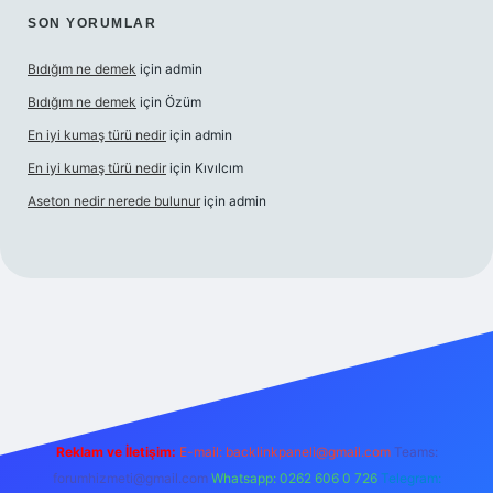
SON YORUMLAR
Bıdığım ne demek
için
admin
Bıdığım ne demek
için
Özüm
En iyi kumaş türü nedir
için
admin
En iyi kumaş türü nedir
için
Kıvılcım
Aseton nedir nerede bulunur
için
admin
güncel giriş adresi
ilbet yeni giriş adresi
betexper giriş
Reklam ve İletişim:
E-mail:
backlinkpaneli@gmail.com
Teams:
forumhizmeti@gmail.com
Whatsapp: 0262 606 0 726
Telegram: