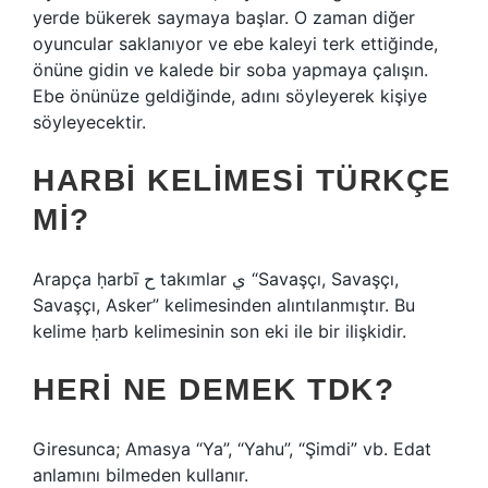
yerde bükerek saymaya başlar. O zaman diğer
oyuncular saklanıyor ve ebe kaleyi terk ettiğinde,
önüne gidin ve kalede bir soba yapmaya çalışın.
Ebe önünüze geldiğinde, adını söyleyerek kişiye
söyleyecektir.
HARBI KELIMESI TÜRKÇE
MI?
Arapça ḥarbī ح takımlar ي “Savaşçı, Savaşçı,
Savaşçı, Asker” kelimesinden alıntılanmıştır. Bu
kelime ḥarb kelimesinin son eki ile bir ilişkidir.
HERI NE DEMEK TDK?
Giresunca; Amasya “Ya”, “Yahu”, “Şimdi” vb. Edat
anlamını bilmeden kullanır.