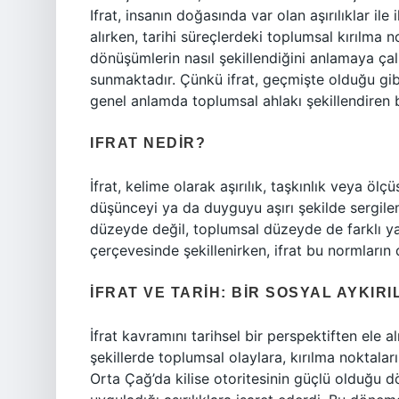
Ifrat, insanın doğasında var olan aşırılıklar ile
alırken, tarihi süreçlerdeki toplumsal kırılma n
dönüşümlerin nasıl şekillendiğini anlamaya ça
sunmaktadır. Çünkü ifrat, geçmişte olduğu gibi
genel anlamda toplumsal ahlakı şekillendiren 
IFRAT NEDIR?
İfrat, kelime olarak aşırılık, taşkınlık veya ölç
düşünceyi ya da duyguyu aşırı şekilde sergileme
düzeyde değil, toplumsal düzeyde de farklı yan
çerçevesinde şekillenirken, ifrat bu normların 
İFRAT VE TARIH: BIR SOSYAL AYKIR
İfrat kavramını tarihsel bir perspektiften ele a
şekillerde toplumsal olaylara, kırılma noktalar
Orta Çağ’da kilise otoritesinin güçlü olduğu d