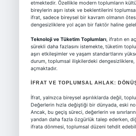
etmektedir. Özellikle modern toplumların kült
bireylerin aşırı istek ve beklentilerini toplum
ifrat, sadece bireysel bir kavram olmanın öt
dengesizliklere yol açan bir faktör haline gelebi
Teknoloji ve Tüketim Toplumları
, ifratın en 
sürekli daha fazlasını istemekte, tüketim topl
aşırı etkileşimler ve yaşam standartlarını yüksel
durum, toplumsal ilişkilerdeki dengesizliklere, 
açmaktadır.
İFRAT VE TOPLUMSAL AHLAK: DÖN
İfrat, yalnızca bireysel aşırılıklarda değil, t
Değerlerin hızla değiştiği bir dünyada, eski no
Ancak, bu geçiş süreci, değerlerin ve sınırlar
yandan daha fazla özgürlük talep ederken, diğ
ifrata dönmesi, toplumsal düzeni tehdit edebili