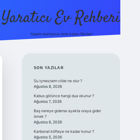
Yaratıcı Ev Rehberi
Yaşam alanlarına renk katan fikirler!
ilbet güncel giriş adresi
ilbet yeni g
SIDEBAR
SON YAZILAR
Su içmezsem cilde ne olur ?
Ağustos 8, 2026
Kabus görünce hangi dua okunur ?
Ağustos 7, 2026
Baş nereye giderse ayakta oraya gider
örnek ?
Ağustos 6, 2026
Karbonat köfteye ne kadar konur ?
Ağustos 5, 2026