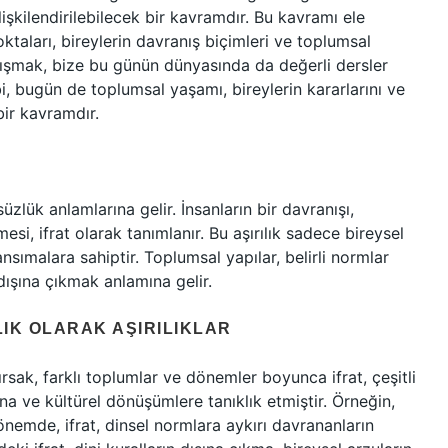
 ilişkilendirilebilecek bir kavramdır. Bu kavramı ele
oktaları, bireylerin davranış biçimleri ve toplumsal
lışmak, bize bu günün dünyasında da değerli dersler
, bugün de toplumsal yaşamı, bireylerin kararlarını ve
bir kavramdır.
üsüzlük anlamlarına gelir. İnsanların bir davranışı,
si, ifrat olarak tanımlanır. Bu aşırılık sadece bireysel
sımalara sahiptir. Toplumsal yapılar, belirli normlar
dışına çıkmak anlamına gelir.
ILIK OLARAK AŞIRILIKLAR
lırsak, farklı toplumlar ve dönemler boyunca ifrat, çeşitli
ına ve kültürel dönüşümlere tanıklık etmiştir. Örneğin,
önemde, ifrat, dinsel normlara aykırı davrananların