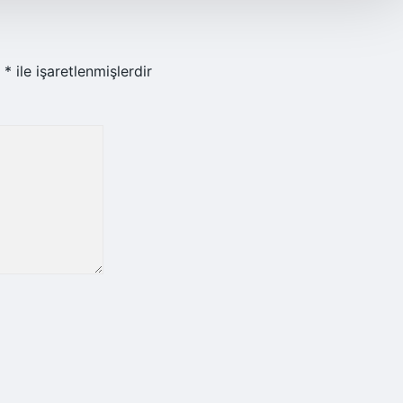
r
*
ile işaretlenmişlerdir