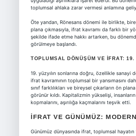
uyguladığı aşırılıklara işaret ederdi. Bu dönemd
toplumsal ahlaka zarar vermesi anlamına geli
Öte yandan, Rönesans dönemi ile birlikte, bire
plana çıkmasıyla, ifrat kavramı da farklı bir yö
şekilde ifade etme hakkı artarken, bu dönemde 
görülmeye başlandı.
TOPLUMSAL DÖNÜŞÜM VE İFRAT: 19.
19. yüzyılın sonlarına doğru, özellikle sanayi
ifrat kavramının toplumsal bir yansımasını dah
sınıf farklılıkları ve bireysel çıkarların ön p
görünür kıldı. Kapitalizmin yükselişi, insanlar
kopmalarını, aşırılığa kaçmalarını teşvik etti.
İFRAT VE GÜNÜMÜZ: MODERN
Günümüz dünyasında ifrat, toplumsal hayatın 