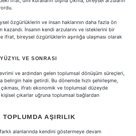
eki ifrat, dini kuralların dışına çıkma, bireysel arzuların
yordu.
ysel özgürlüklerin ve insan haklarının daha fazla ön
n kazandı. İnsanın kendi arzularını ve isteklerini bir
ifrat, bireysel özgürlüklerin aşırılığa ulaşması olarak
 YÜZYIL VE SONRASI
 devrimi ve ardından gelen toplumsal dönüşüm süreçleri,
a belirgin hale getirdi. Bu dönemde hızlı şehirleşme,
lana çıkması, ifratı ekonomik ve toplumsal düzeyde
ın kişisel çıkarlar uğruna toplumsal bağlardan
 TOPLUMDA AŞIRILIK
farklı alanlarında kendini göstermeye devam