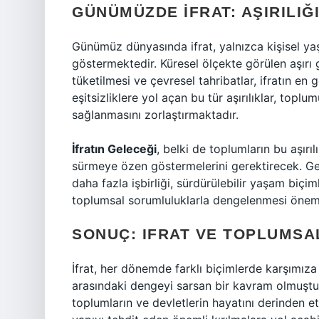
GÜNÜMÜZDE İFRAT: AŞIRILIĞ
Günümüz dünyasında ifrat, yalnızca kişisel yaş
göstermektedir. Küresel ölçekte görülen aşırı 
tüketilmesi ve çevresel tahribatlar, ifratın en 
eşitsizliklere yol açan bu tür aşırılıklar, top
sağlanmasını zorlaştırmaktadır.
İfratın Geleceği
, belki de toplumların bu aşırı
sürmeye özen göstermelerini gerektirecek. Gel
daha fazla işbirliği, sürdürülebilir yaşam biçi
toplumsal sorumluluklarla dengelenmesi önemli
SONUÇ: IFRAT VE TOPLUMSA
İfrat, her dönemde farklı biçimlerde karşımıza
arasındaki dengeyi sarsan bir kavram olmuştur.
toplumların ve devletlerin hayatını derinden etk