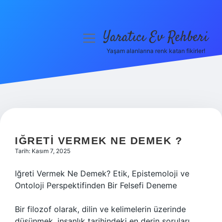
Yaratıcı Ev Rehberi
menüyü
aç
Yaşam alanlarına renk katan fikirler!
Anasayfa
Gizlilik Politikası
Yasal Uyarı
Hakkımızda
IĞRETI VERMEK NE DEMEK ?
Tarih: Kasım 7, 2025
Iğreti Vermek Ne Demek? Etik, Epistemoloji ve
Ontoloji Perspektifinden Bir Felsefi Deneme
Bir filozof olarak, dilin ve kelimelerin üzerinde
düşünmek, insanlık tarihindeki en derin soruları