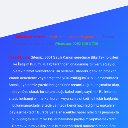
ni giriş adresi
betexper giriş
Reklam ve İletişim:
E-mail:
backlinkpaneli@gmail.com
Teams:
forumhizmeti@gmail.com
Whatsapp: 0262 606 0 726
Telegram:
@karabul
Yasal Uyarı:
Sitemiz, 5651 Sayılı Kanun gereğince Bilgi Teknolojileri
ve İletişim Kurumu (BTK) tarafından onaylanmış bir Yer Sağlayıcı
olarak hizmet vermektedir. Bu nedenle, sitedeki içerikleri proaktif
olarak denetleme veya araştırma yükümlülüğümüz bulunmamaktadır.
Ancak, üyelerimiz yazdıkları içeriklerin sorumluluğunu taşımakta olup,
siteye üye olarak bu sorumluluğu kabul etmiş sayılırlar. Bu internet
sitesi, herhangi bir marka, kurum veya şahıs şirketi ile hiçbir bağlantısı
bulunmamaktadır. Sitede yalnızca kendi hazırladığımız makaleler
paylaşılmaktadır. Burada yer alan içerikler haber niteliği taşımamakta
olup, gerçek kurum ve kişiler hakkında paylaşım yapılmamaktadır.
Gerçek kurum ve kişiler ile isim benzerlikleri tamamen tesadüfidir.