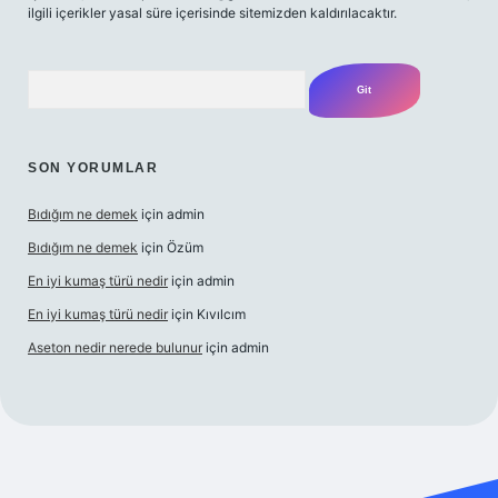
ilgili içerikler yasal süre içerisinde sitemizden kaldırılacaktır.
Arama
SON YORUMLAR
Bıdığım ne demek
için
admin
Bıdığım ne demek
için
Özüm
En iyi kumaş türü nedir
için
admin
En iyi kumaş türü nedir
için
Kıvılcım
Aseton nedir nerede bulunur
için
admin
ni giriş adresi
betexper giriş