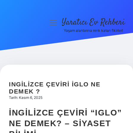
Yaratıcı Ev Rehberi
menüyü
aç
Yaşam alanlarına renk katan fikirler!
Anasayfa
Gizlilik Politikası
Yasal Uyarı
Hakkımızda
INGILIZCE ÇEVIRI IGLO NE
DEMEK ?
Tarih: Kasım 6, 2025
İNGILIZCE ÇEVIRI “IGLO”
NE DEMEK? – SIYASET