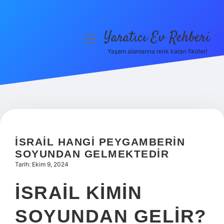
Yaratıcı Ev Rehberi
menüyü
aç
Yaşam alanlarına renk katan fikirler!
Anasayfa
Gizlilik Politikası
Yasal Uyarı
Hakkımızda
İSRAIL HANGI PEYGAMBERIN
SOYUNDAN GELMEKTEDIR
Tarih: Ekim 9, 2024
İSRAIL KIMIN
SOYUNDAN GELIR?