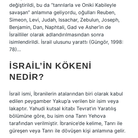
değiştirildi, bu da “tanrılarla ve Oniki Kabileyle
savaşan” anlamına geliyordu, oğulları Reuben,
Simeon, Levi, Judah, Issachar, Zebulun, Joseph,
Benjamin, Dan, Naphtali, Gad ve Asher’in de
İsrailliler olarak adlandırılmasından sonra
isimlendirildi. İsrail ulusunu yarattı (Güngör, 1998:
78)…
İSRAIL’IN KÖKENI
NEDIR?
İsrail ismi, İbranilerin atalarından biri olarak kabul
edilen peygamber Yakup’a verilen bir isim veya
lakaptır. Yahudi kutsal kitabı Tevrat’ın Yaratılış
bölümüne göre, bu isim ona Tanrı Yehova
tarafından verilmiştir. İbranice’de kelime, Tanrı ile
güreşen veya Tanrı ile dövüşen kişi anlamına gelir.