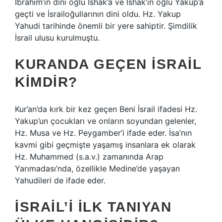
İbrahim’in dini oğlu İshak’a ve İshak’ın oğlu Yakup’a
geçti ve İsrailoğullarının dini oldu. Hz. Yakup
Yahudi tarihinde önemli bir yere sahiptir. Şimdilik
İsrail ulusu kurulmuştu.
KURANDA GEÇEN İSRAIL
KIMDIR?
Kur’an’da kırk bir kez geçen Beni İsrail ifadesi Hz.
Yakup’un çocukları ve onların soyundan gelenler,
Hz. Musa ve Hz. Peygamber’i ifade eder. İsa’nın
kavmi gibi geçmişte yaşamış insanlara ek olarak
Hz. Muhammed (s.a.v.) zamanında Arap
Yarımadası’nda, özellikle Medine’de yaşayan
Yahudileri de ifade eder.
İSRAIL’I ILK TANIYAN