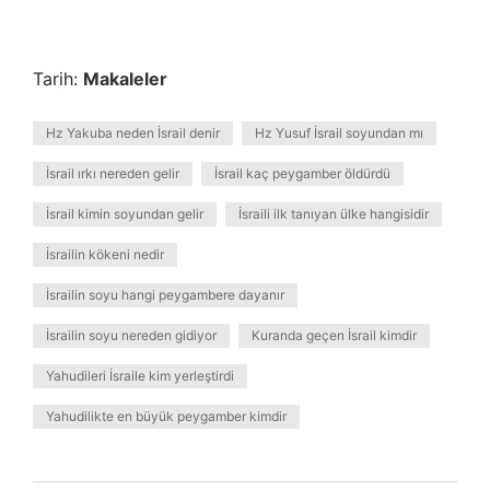
Tarih:
Makaleler
Hz Yakuba neden İsrail denir
Hz Yusuf İsrail soyundan mı
İsrail ırkı nereden gelir
İsrail kaç peygamber öldürdü
İsrail kimin soyundan gelir
İsraili ilk tanıyan ülke hangisidir
İsrailin kökeni nedir
İsrailin soyu hangi peygambere dayanır
İsrailin soyu nereden gidiyor
Kuranda geçen İsrail kimdir
Yahudileri İsraile kim yerleştirdi
Yahudilikte en büyük peygamber kimdir