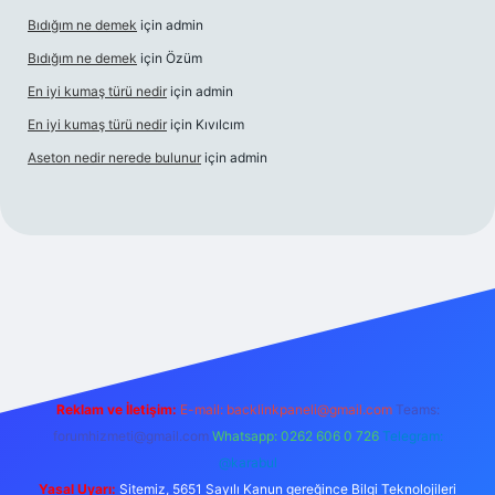
Bıdığım ne demek
için
admin
Bıdığım ne demek
için
Özüm
En iyi kumaş türü nedir
için
admin
En iyi kumaş türü nedir
için
Kıvılcım
Aseton nedir nerede bulunur
için
admin
riş adresi
betexper giriş
Reklam ve İletişim:
E-mail:
backlinkpaneli@gmail.com
Teams:
forumhizmeti@gmail.com
Whatsapp: 0262 606 0 726
Telegram:
@karabul
Yasal Uyarı:
Sitemiz, 5651 Sayılı Kanun gereğince Bilgi Teknolojileri