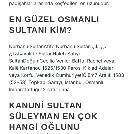
padişahlar arasında keşfedilen. en uzunudur.
EN GÜZEL OSMANLI
SULTANI KIM?
Nurbanu SultanAfife Nurbanu Sultan نور بانو
سلطانValide SultanHalefi Safiye
SultanDoğumCecilia Venier-Baffo, Rachel veya
Kalē Kartanou 1525/1530 Paros, Kiklad Adaları
veya Korfu, Venedik CumhuriyetiÖlüm7 Aralık 1583
(52–58) Topkapı Sarayı, İstanbul, Osmanlı
İmparatorluğu12 satır daha
KANUNI SULTAN
SÜLEYMAN EN ÇOK
HANGI OĞLUNU