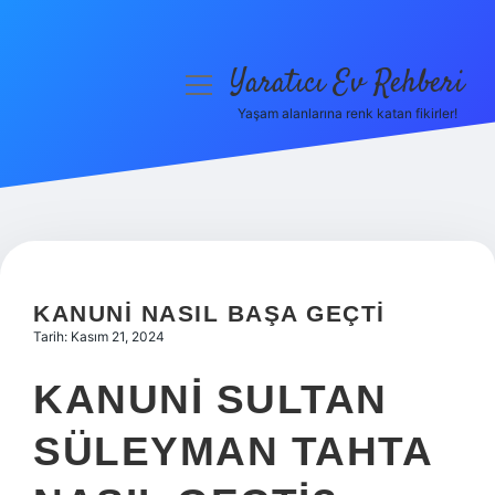
Yaratıcı Ev Rehberi
menüyü
aç
Yaşam alanlarına renk katan fikirler!
Anasayfa
Gizlilik Politikası
Yasal Uyarı
Hakkımızda
KANUNI NASIL BAŞA GEÇTI
Tarih: Kasım 21, 2024
KANUNI SULTAN
SÜLEYMAN TAHTA