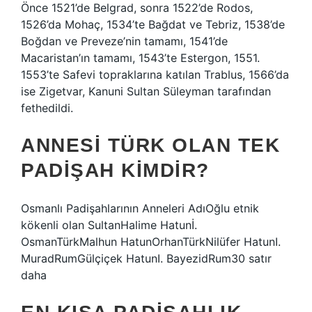
Önce 1521’de Belgrad, sonra 1522’de Rodos,
1526’da Mohaç, 1534’te Bağdat ve Tebriz, 1538’de
Boğdan ve Preveze’nin tamamı, 1541’de
Macaristan’ın tamamı, 1543’te Estergon, 1551.
1553’te Safevi topraklarına katılan Trablus, 1566’da
ise Zigetvar, Kanuni Sultan Süleyman tarafından
fethedildi.
ANNESI TÜRK OLAN TEK
PADIŞAH KIMDIR?
Osmanlı Padişahlarının Anneleri AdıOğlu etnik
kökenli olan SultanHalime Hatunİ.
OsmanTürkMalhun HatunOrhanTürkNilüfer HatunI.
MuradRumGülçiçek HatunI. BayezidRum30 satır
daha