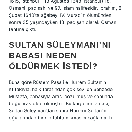
1615, İstanbul – 18 Ağustos 1648, İstanbul) 18.
Osmanlı padişahı ve 97. İslam halifesidir. İbrahim, 8
Şubat 1640’ta ağabeyi IV. Murad’ın ölümünden
sonra 25 yaşındayken 18. padişah olarak Osmanlı
tahtına çıktı.
SULTAN SÜLEYMANI’NI
BABASI NEDEN
ÖLDÜRMEK ISTEDI?
Buna göre Rüstem Paşa ile Hürrem Sultan’ın
ittifakıyla, halk tarafından çok sevilen Şehzade
Mustafa, babasıyla arası bozulmuş ve sonunda
boğularak öldürülmüştür. Bu kurgunun amacı,
Sultan Süleyman’dan sonra Hürrem Sultan’ın
oğullarından birinin tahta çıkmasını sağlamaktı.