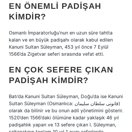
EN ÖNEMLI PADIŞAH
KIMDIR?
Osmanlı İmparatorluğu’nun en uzun süre tahtta
kalan ve en büyük padişahı olarak kabul edilen
Kanuni Sultan Süleyman, 453 yıl önce 7 Eylül
1566’da Zigetvar seferi sırasında vefat etti.
EN ÇOK SEFERE ÇIKAN
PADIŞAH KIMDIR?
Batı’da Kanuni Sultan Süleyman, Doğu’da ise Kanuni
Sultan Süleyman (Osmanlıca: قانونى سلطان سليمان)
olarak da bilinir ve bu onun adil yönetimini gösterir.
1520’den 1566’daki ölümüne kadar yaklaşık 46 yıl
padişahlık yapan ve 13 sefere çıkan I. Süleyman,
saltanatının toplam 10 yıl 1 ayını seferlerde