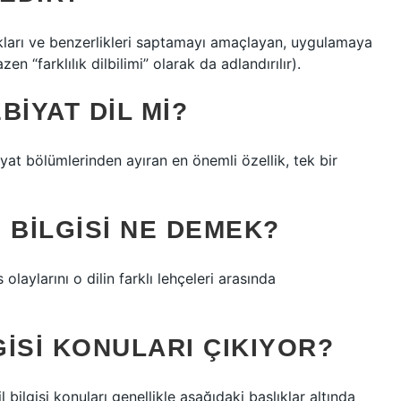
klılıkları ve benzerlikleri saptamayı amaçlayan, uygulamaya
en “farklılık dilbilimi” olarak da adlandırılır).
BIYAT DIL MI?
at bölümlerinden ayıran en önemli özellik, tek bir
 BILGISI NE DEMEK?
s olaylarını o dilin farklı lehçeleri arasında
GISI KONULARI ÇIKIYOR?
l bilgisi konuları genellikle aşağıdaki başlıklar altında