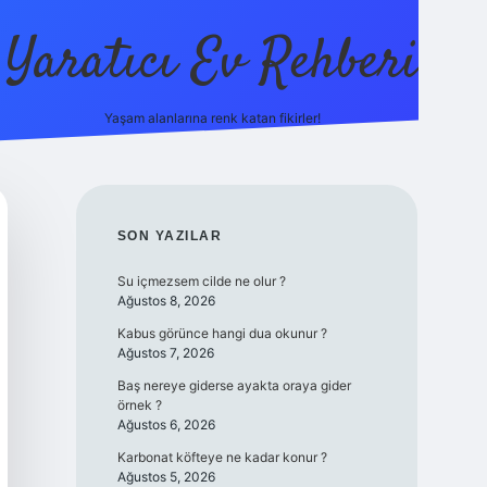
Yaratıcı Ev Rehberi
Yaşam alanlarına renk katan fikirler!
ilbet güncel giriş adresi
ilbet yeni giri
SIDEBAR
SON YAZILAR
Su içmezsem cilde ne olur ?
Ağustos 8, 2026
Kabus görünce hangi dua okunur ?
Ağustos 7, 2026
Baş nereye giderse ayakta oraya gider
örnek ?
Ağustos 6, 2026
Karbonat köfteye ne kadar konur ?
Ağustos 5, 2026