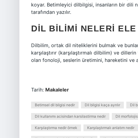
koyar. Betimleyici dilbilgisi, insanların bir dili 
tarafından yazılır.
DIL BILIMI NELERI ELE
Dilbilim, ortak dil niteliklerini bulmak ve bunl
karşılaştırır (karşılaştırmalı dilbilim) ve dillerin 
olan fonoloji, seslerin üretimini, hareketini ve 
Tarih:
Makaleler
Betimsel dil bilgisi nedir
Dil bilgisi kaça ayrılır
Dil b
Dil kullanımı acisindan karsilastirma nedir
Dil morfolojis
Karşılaştırma nedir örnek
Karşılaştırmalı anlatım nedir