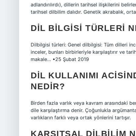
adlandırılırdı), dillerin tarihsel ilişkilerini beli
tarihsel dilbilim dalıdır. Genetik akrabalık, or
DIL BILGISI TÜRLERI 
Dilbilgisi türleri: Genel dilbilgisi: Tüm dilleri in
inceler, bunları birbirleriyle karşılaştırır ve ta
makale… •25 Şubat 2019
DIL KULLANIMI ACISI
NEDIR?
Birden fazla varlık veya kavram arasındaki benz
dile karşılaştırma denir. Çoğunlukla argümant
varlıkların farklı veya ortak yönlerini tartışır.
KARŞITSAL DILBILIM 