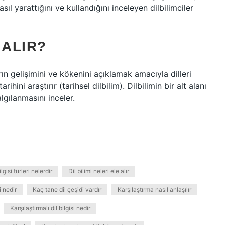
nasıl yarattığını ve kullandığını inceleyen dilbilimciler
 ALIR?
arın gelişimini ve kökenini açıklamak amacıyla dilleri
tarihini araştırır (tarihsel dilbilim). Dilbilimin bir alt alanı
algılanmasını inceler.
ilgisi türleri nelerdir
Dil bilimi neleri ele alır
i nedir
Kaç tane dil çeşidi vardır
Karşılaştırma nasıl anlaşılır
Karşılaştırmalı dil bilgisi nedir