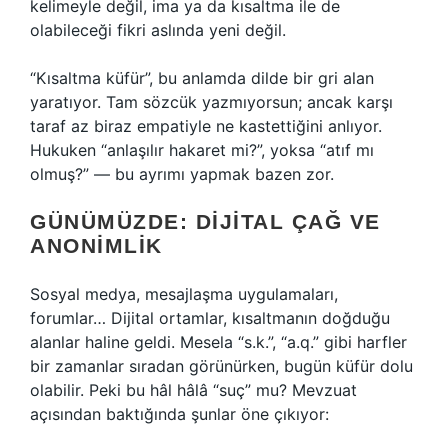
kelimeyle değil, ima ya da kısaltma ile de
olabileceği fikri aslında yeni değil.
“Kısaltma küfür”, bu anlamda dilde bir gri alan
yaratıyor. Tam sözcük yazmıyorsun; ancak karşı
taraf az biraz empatiyle ne kastettiğini anlıyor.
Hukuken “anlaşılır hakaret mi?”, yoksa “atıf mı
olmuş?” — bu ayrımı yapmak bazen zor.
GÜNÜMÜZDE: DIJITAL ÇAĞ VE
ANONIMLIK
Sosyal medya, mesajlaşma uygulamaları,
forumlar… Dijital ortamlar, kısaltmanın doğduğu
alanlar haline geldi. Mesela “s.k.”, “a.q.” gibi harfler
bir zamanlar sıradan görünürken, bugün küfür dolu
olabilir. Peki bu hâl hâlâ “suç” mu? Mevzuat
açısından baktığında şunlar öne çıkıyor: