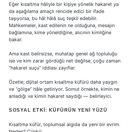
Eğer kısaltma hâliyle bir kişiye yönelik hakaret ya
da aşağılama amaçlı rencide edici bir ifade
taşıyorsa, bu hâl hâlâ suç teşkil edebilir.
Mahkemeler, kast edilenin ne olduğuna, mesajın
bağlamına, kime yöneldiğine, alıcının kimliğine
bakar.
Ama kast belirsizse, muhatap genel ağ topluluğu
ise ve kim zarar gördüğü net değilse, çoğu zaman
“hakaret suçu” iddiası zayıflar.
Özetle; dijital ortam kısaltma küfürü daha yaygın
ve “gölge” hâle getiriyor. Somut örnekte, kimin ne
anladığı ve kimin hakaret saydığı — belirleyici.
SOSYAL ETKI: KÜFÜRÜN YENI YÜZÜ
Kısaltma küfür, toplumsal algıda da yeni bir evrim.
Neden? Çünkü: