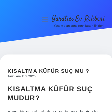
Yaratıcı Ev Rehberi
menüyü
aç
Yaşam alanlarına renk katan fikirler!
Anasayfa
Gizlilik Politikası
Yasal Uyarı
Hakkımızda
KISALTMA KÜFÜR SUÇ MU ?
Tarih: Aralık 3, 2025
KISALTMA KÜFÜR SUÇ
MUDUR?
Haydi bir çay al, rahatça otur, bu yazıda birlikte