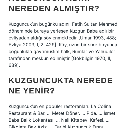
NEREDEN ALMIŞTIR?
Kuzguncuk’un bugünkü adını, Fatih Sultan Mehmed
döneminde buraya yerleşen Kuzgun Baba adlı bir
evliyadan aldığı söylenmektedir [Umar 1993, 488;
Evliya 2003, I, 2, 429]. Köy, uzun bir süre boyunca
çoğunlukla gayrimüslim halk, Rumlar ve Yahudiler
tarafından meskun edilmiştir [Gökbilgin 1970, II,
689].
KUZGUNCUKTA NEREDE
NE YENIR?
Kuzguncuk’un en popüler restoranları: La Colina
Restaurant & Bar. … Metet Döner. … Pide. … İsmet
Baba Balık Lokantası. … Nail Kitabevi Kafesi. …
Çikolata Bay Aziz. … Tarihi Kuzguncuk Fırını …