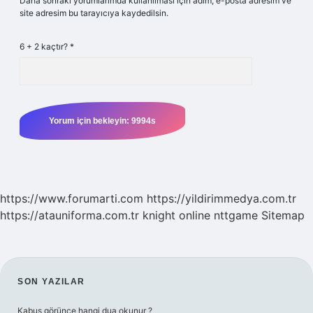
Daha sonraki yorumlarımda kullanılması için adım, e-posta adresim ve
site adresim bu tarayıcıya kaydedilsin.
6 + 2 kaçtır?
*
https://www.forumarti.com
https://yildirimmedya.com.tr
https://atauniforma.com.tr
knight online
nttgame
Sitemap
SIDEBAR
SON YAZILAR
Kabus görünce hangi dua okunur ?