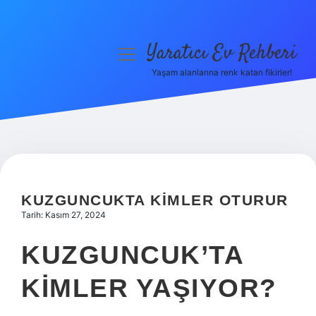
Yaratıcı Ev Rehberi
menüyü
aç
Yaşam alanlarına renk katan fikirler!
Anasayfa
Gizlilik Politikası
Yasal Uyarı
Hakkımızda
KUZGUNCUKTA KIMLER OTURUR
Tarih: Kasım 27, 2024
KUZGUNCUK’TA
KIMLER YAŞIYOR?