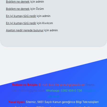
Bıdığım ne demek
için
admin
Bıdığım ne demek
için
Özüm
En iyi kumaş türü nedir
için
admin
En iyi kumaş türü nedir
için
Kıvılcım
Aseton nedir nerede bulunur
için
admin
giriş adresi
betexper giriş
Reklam ve İletişim:
E-mail:
backlinkpaneli@gmail.com
Teams:
forumhizmeti@gmail.com
Whatsapp: 0262 606 0 726
Telegram:
@karabul
Yasal Uyarı:
Sitemiz, 5651 Sayılı Kanun gereğince Bilgi Teknolojileri