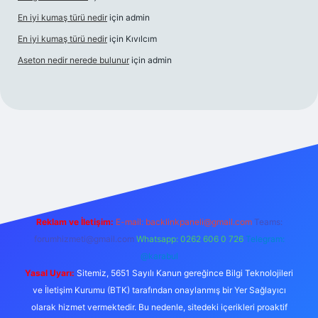
En iyi kumaş türü nedir
için
admin
En iyi kumaş türü nedir
için
Kıvılcım
Aseton nedir nerede bulunur
için
admin
iriş adresi
betexper giriş
Reklam ve İletişim:
E-mail:
backlinkpaneli@gmail.com
Teams:
forumhizmeti@gmail.com
Whatsapp: 0262 606 0 726
Telegram:
@karabul
Yasal Uyarı:
Sitemiz, 5651 Sayılı Kanun gereğince Bilgi Teknolojileri
ve İletişim Kurumu (BTK) tarafından onaylanmış bir Yer Sağlayıcı
olarak hizmet vermektedir. Bu nedenle, sitedeki içerikleri proaktif