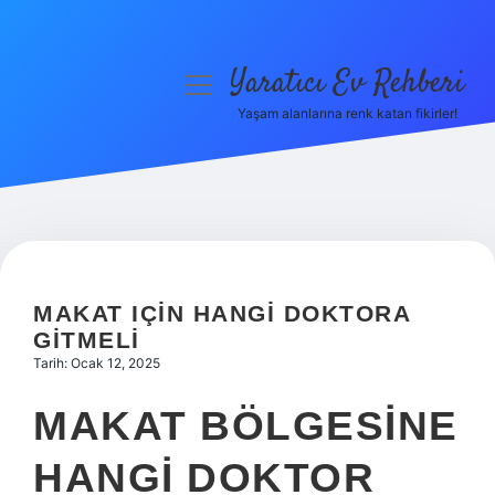
Yaratıcı Ev Rehberi
menüyü
aç
Yaşam alanlarına renk katan fikirler!
Anasayfa
Gizlilik Politikası
Yasal Uyarı
Hakkımızda
MAKAT IÇIN HANGI DOKTORA
GITMELI
Tarih: Ocak 12, 2025
MAKAT BÖLGESINE
HANGI DOKTOR