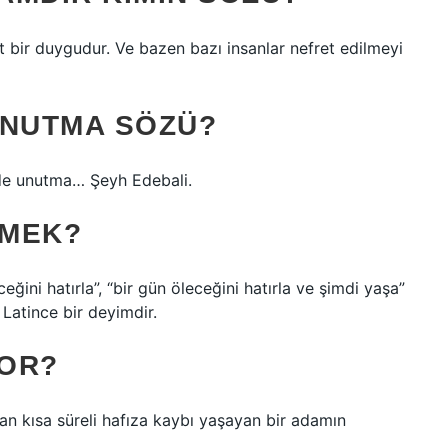
t bir duygudur. Ve bazen bazı insanlar nefret edilmeyi
UNUTMA SÖZÜ?
 de unutma… Şeyh Edebali.
EMEK?
ğini hatırla”, “bir gün öleceğini hatırla ve şimdi yaşa”
 Latince bir deyimdir.
YOR?
şan kısa süreli hafıza kaybı yaşayan bir adamın