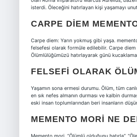
olan Roma İmparatoru Marcus Aurelius; bazen 
isterdi. Öleceğini hatırlayan kişi yaşamayı un
CARPE DIEM MEMENTO
Carpe diem: Yarın yokmuş gibi yaşa. memento m
felsefesi olarak formüle edilebilir. Carpe di
Ölümlülüğümüzü hatırlayarak günü kucaklama
FELSEFI OLARAK ÖLÜ
Yaşamın sona ermesi durumu. Ölüm, tüm canlıla
en sık nefes almanın durması ve kalbin durmas
eski insan toplumlarından beri insanların düşün
MEMENTO MORI NE D
Memento mori, “Ölümlü olduğunu hatırla”, “Ölece