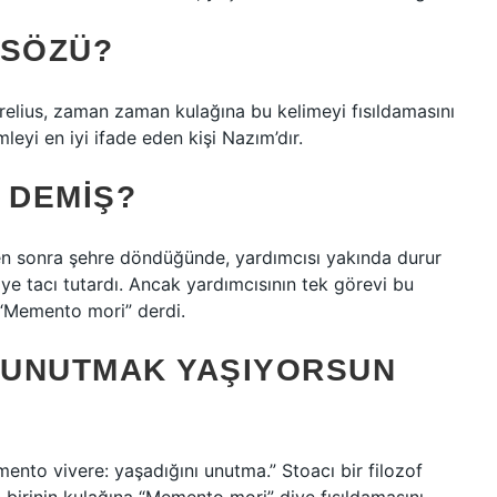
 SÖZÜ?
elius, zaman zaman kulağına bu kelimeyi fısıldamasını
eyi en iyi ifade eden kişi Nazım’dır.
 DEMIŞ?
en sonra şehre döndüğünde, yardımcısı yakında durur
ye tacı tutardı. Ancak yardımcısının tek görevi bu
e “Memento mori” derdi.
 UNUTMAK YAŞIYORSUN
nto vivere: yaşadığını unutma.” Stoacı bir filozof