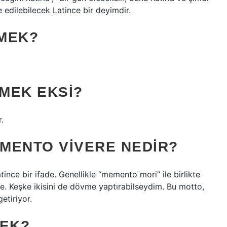
 edilebilecek Latince bir deyimdir.
MEK?
MEK EKSI?
.
MENTO VIVERE NEDIR?
nce bir ifade. Genellikle “memento mori” ile birlikte
ade. Keşke ikisini de dövme yaptırabilseydim. Bu motto,
etiriyor.
MEK?