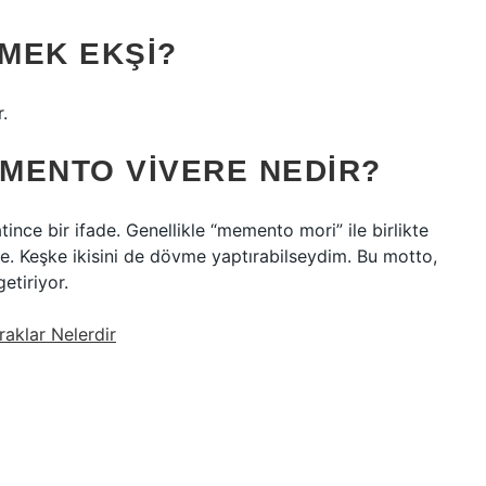
MEK EKŞI?
.
MENTO VIVERE NEDIR?
nce bir ifade. Genellikle “memento mori” ile birlikte
ade. Keşke ikisini de dövme yaptırabilseydim. Bu motto,
etiriyor.
raklar Nelerdir