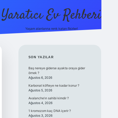
Yaratıcı Ev Rehberi
Yaşam alanlarına renk katan fikirler!
ilbet güncel giriş adresi
ilbet yeni giri
SIDEBAR
SON YAZILAR
Baş nereye giderse ayakta oraya gider
örnek ?
Ağustos 6, 2026
Karbonat köfteye ne kadar konur ?
Ağustos 5, 2026
Avalanche’ın sahibi kimdir ?
Ağustos 4, 2026
1 kromozom kaç DNA içerir ?
Ağustos 3, 2026