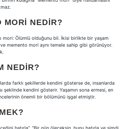
birinin kulağına “Memento mori” diye fısıldamasını
utmaz.
 MORI NEDIR?
ori: Ölümlü olduğunu bil. İkisi birlikte bir yaşam
em ve memento mori aynı temele sahip gibi görünüyor.
k.
M NEDIR?
rda farklı şekillerde kendini gösterse de, insanlarda
ı şeklinde kendini gösterir. Yaşamın sona ermesi, en
celerinin önemli bir bölümünü işgal etmiştir.
EMEK?
ğini hatırla”, “Bir gün öleceksin, bunu hatırla ve şimdi