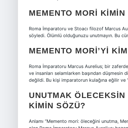
MEMENTO MORI KIMIN
Roma İmparatoru ve Stoacı filozof Marcus Aur
söyledi. Ölümlü olduğunuzu unutmayın. Bu cüml
MEMENTO MORI’YI KIM
Roma İmparatoru Marcus Aurelius; bir zaferd
ve insanları selamlarken başından düşmesin di
değildi. Bu kişi imparatorun kulağına eğilir v
UNUTMAK ÖLECEKSIN
KIMIN SÖZÜ?
Anlamı “Memento mori: öleceğini unutma, Meme