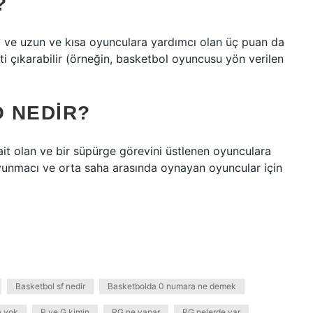
?
a ve uzun ve kısa oyunculara yardımcı olan üç puan da
i çıkarabilir (örneğin, basketbol oyuncusu yön verilen
 NEDIR?
ait olan ve bir süpürge görevini üstlenen oyunculara
savunmacı ve orta saha arasında oynayan oyuncular için
Basketbol sf nedir
Basketbolda 0 numara ne demek
a yok
P ve G kimin
PG ne yapar
PG nelerde var