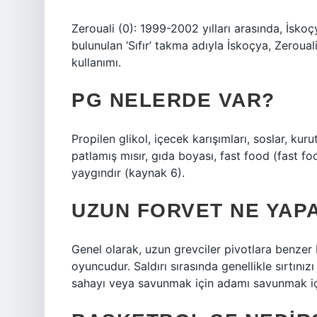
Zerouali (0): 1999-2002 yılları arasında, İsko
bulunulan ‘Sıfır’ takma adıyla İskoçya, Zeroua
kullanımı.
PG NELERDE VAR?
Propilen glikol, içecek karışımları, soslar, kur
patlamış mısır, gıda boyası, fast food (fast f
yaygındır (kaynak 6).
UZUN FORVET NE YAP
Genel olarak, uzun grevciler pivotlara benzer b
oyuncudur. Saldırı sırasında genellikle sırtını
sahayı veya savunmak için adamı savunmak için