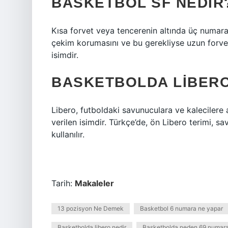
BASKETBOL SF NEDIR
Kısa forvet veya tencerenin altında üç numar
çekim korumasını ve bu gerekliyse uzun forvet
isimdir.
BASKETBOLDA LIBERO
Libero, futboldaki savunuculara ve kalecilere 
verilen isimdir. Türkçe’de, ön Libero terimi, 
kullanılır.
Tarih:
Makaleler
13 pozisyon Ne Demek
Basketbol 6 numara ne yapar
Basketbolda libero nedir
Basketbolda neden 69 numar