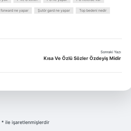
forward ne yapar
Şutör gard ne yapar
Top bedeni nedir
Sonraki Yazı
Kısa Ve Özlü Sözler Özdeyiş Midir
r
*
ile işaretlenmişlerdir