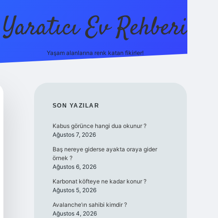
Yaratıcı Ev Rehberi
Yaşam alanlarına renk katan fikirler!
ilbet güncel giriş
SIDEBAR
SON YAZILAR
Kabus görünce hangi dua okunur ?
Ağustos 7, 2026
Baş nereye giderse ayakta oraya gider
örnek ?
Ağustos 6, 2026
Karbonat köfteye ne kadar konur ?
Ağustos 5, 2026
Avalanche’ın sahibi kimdir ?
Ağustos 4, 2026