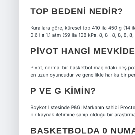
TOP BEDENI NEDIR?
Kurallara göre, küresel top 410 ila 450 g (14 il
0.6 ila 1.1 atm (59 ila 108 kPa, 8, 8 , 8, 8, 8, 8, 
PIVOT HANGI MEVKIDE
Pivot, normal bir basketbol maçındaki beş po
en uzun oyuncudur ve genellikle harika bir per
P VE G KIMIN?
Boykot listesinde P&G! Markanın sahibi Procter
bir kaynak iletimine sahip olduğu bir araştırm
BASKETBOLDA 0 NUM