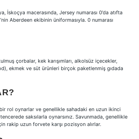
çya, İskoçya macerasında, Jersey numarası 0’da atıfta
li’nin Aberdeen ekibinin üniformasıyla. 0 numarası
utulmuş çorbalar, kek karışımları, alkolsüz içecekler,
ood), ekmek ve süt ürünleri birçok paketlenmiş gıdada
AR?
ir rol oynarlar ve genellikle sahadaki en uzun ikinci
zı tencerede saksılarla oynarsınız. Savunmada, genellikle
 rakip uzun forvete karşı pozisyon alırlar.