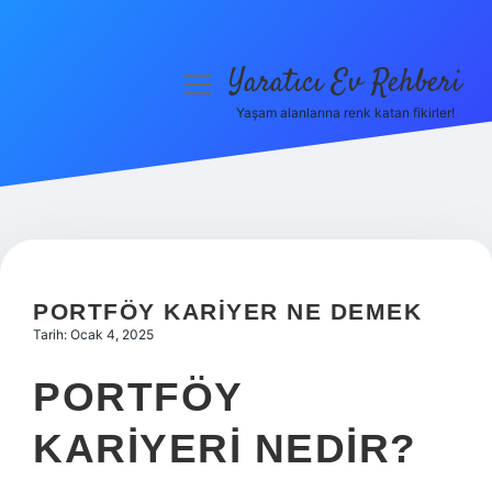
Yaratıcı Ev Rehberi
menüyü
aç
Yaşam alanlarına renk katan fikirler!
Anasayfa
Gizlilik Politikası
Yasal Uyarı
Hakkımızda
PORTFÖY KARIYER NE DEMEK
Tarih: Ocak 4, 2025
PORTFÖY
KARIYERI NEDIR?