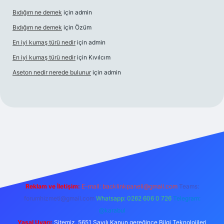
Bıdığım ne demek
için
admin
Bıdığım ne demek
için
Özüm
En iyi kumaş türü nedir
için
admin
En iyi kumaş türü nedir
için
Kıvılcım
Aseton nedir nerede bulunur
için
admin
güncel giriş adresi
ilbet yeni giriş adresi
betexper giriş
Reklam ve İletişim:
E-mail:
backlinkpaneli@gmail.com
Teams:
forumhizmeti@gmail.com
Whatsapp: 0262 606 0 726
Telegram:
@karabul
Yasal Uyarı:
Sitemiz, 5651 Sayılı Kanun gereğince Bilgi Teknolojileri