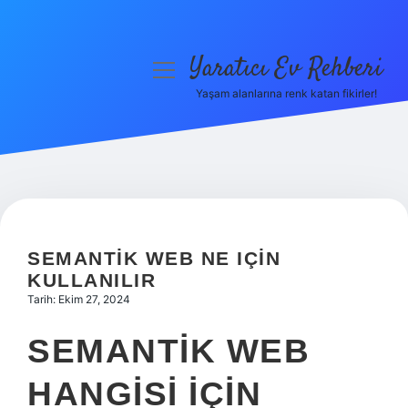
Yaratıcı Ev Rehberi
menüyü
aç
Yaşam alanlarına renk katan fikirler!
Anasayfa
Gizlilik Politikası
Yasal Uyarı
Hakkımızda
SEMANTIK WEB NE IÇIN
KULLANILIR
Tarih: Ekim 27, 2024
SEMANTIK WEB
HANGISI IÇIN