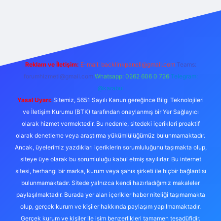
et güncel giriş adresi
ilbet yeni giriş adresi
betexper giriş
Reklam ve İletişim:
E-mail:
backlinkpaneli@gmail.com
Teams:
forumhizmeti@gmail.com
Whatsapp: 0262 606 0 726
Telegram:
@karabul
Yasal Uyarı:
Sitemiz, 5651 Sayılı Kanun gereğince Bilgi Teknolojileri
ve İletişim Kurumu (BTK) tarafından onaylanmış bir Yer Sağlayıcı
olarak hizmet vermektedir. Bu nedenle, sitedeki içerikleri proaktif
olarak denetleme veya araştırma yükümlülüğümüz bulunmamaktadır.
Ancak, üyelerimiz yazdıkları içeriklerin sorumluluğunu taşımakta olup,
siteye üye olarak bu sorumluluğu kabul etmiş sayılırlar. Bu internet
sitesi, herhangi bir marka, kurum veya şahıs şirketi ile hiçbir bağlantısı
bulunmamaktadır. Sitede yalnızca kendi hazırladığımız makaleler
paylaşılmaktadır. Burada yer alan içerikler haber niteliği taşımamakta
olup, gerçek kurum ve kişiler hakkında paylaşım yapılmamaktadır.
Gerçek kurum ve kişiler ile isim benzerlikleri tamamen tesadüfidir.