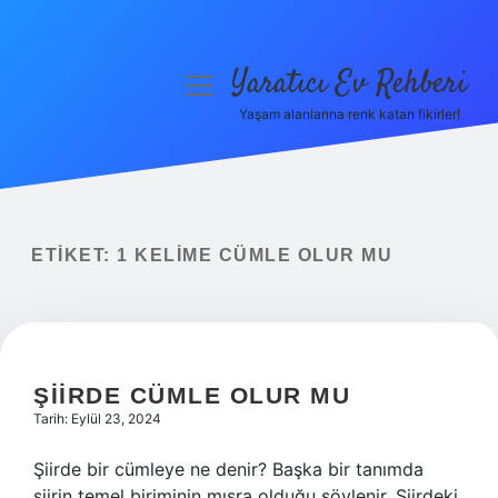
Yaratıcı Ev Rehberi
menüyü
aç
Yaşam alanlarına renk katan fikirler!
Anasayfa
Gizlilik Politikası
Yasal Uyarı
ETIKET:
1 KELIME CÜMLE OLUR MU
Hakkımızda
ŞIIRDE CÜMLE OLUR MU
Tarih: Eylül 23, 2024
Şiirde bir cümleye ne denir? Başka bir tanımda
şiirin temel biriminin mısra olduğu söylenir. Şiirdeki