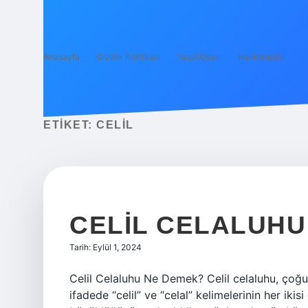
Anasayfa
Gizlilik Politikası
Yasal Uyarı
Hakkımızda
ETIKET:
CELIL
CELIL CELALUHU
Tarih: Eylül 1, 2024
Celil Celaluhu Ne Demek? Celil celaluhu, çoğun
ifadede “celil” ve “celal” kelimelerinin her iki