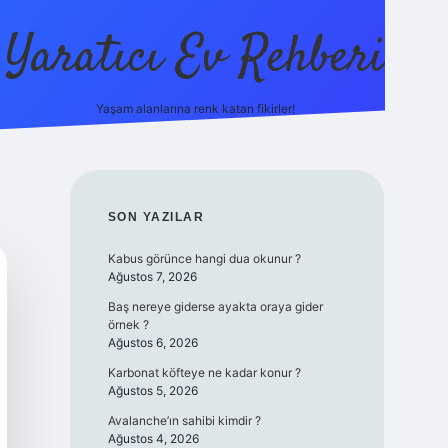
Yaratıcı Ev Rehberi
Yaşam alanlarına renk katan fikirler!
ilbet güncel gi
SIDEBAR
SON YAZILAR
Kabus görünce hangi dua okunur ?
Ağustos 7, 2026
Baş nereye giderse ayakta oraya gider
örnek ?
Ağustos 6, 2026
Karbonat köfteye ne kadar konur ?
Ağustos 5, 2026
Avalanche’ın sahibi kimdir ?
Ağustos 4, 2026