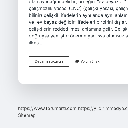
olamayacağını belirtir; örneğin, “ev beyazdır” v
çelişmezlik yasası (LNC) (çelişki yasası, çeliş
bilinir) çelişkili ifadelerin aynı anda aynı an
ve “ev beyaz değildir” ifadeleri birbirini dışlar
çelişkilerin reddedilmesi anlamına gelir. Çeli
doğruysa yanlıştır; önerme yanlışsa olumsuzla
ilkesi…
Felsefe
Devamını okuyun
Yorum Bırak
Çelişmezlik
Ne
Demek
https://www.forumarti.com
https://yildirimmedya.
Sitemap