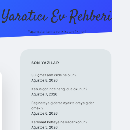
Yaratıcı Ev Rehberi
Yaşam alanlarına renk katan fikirler!
ilbet güncel gi
SIDEBAR
SON YAZILAR
Su içmezsem cilde ne olur ?
Ağustos 8, 2026
Kabus görünce hangi dua okunur ?
Ağustos 7, 2026
Baş nereye giderse ayakta oraya gider
örnek ?
Ağustos 6, 2026
Karbonat köfteye ne kadar konur ?
Ağustos 5, 2026