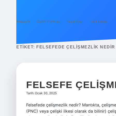
Anasayfa
Gizlilik Politikası
Yasal Uyarı
Hakkımızda
ETIKET:
FELSEFEDE ÇELIŞMEZLIK NEDIR
FELSEFE ÇELIŞM
Tarih: Ocak 30, 2025
Felsefede çelişmezlik nedir? Mantıkta, çelişmez
(PNC) veya çelişki ilkesi olarak da bilinir) çel