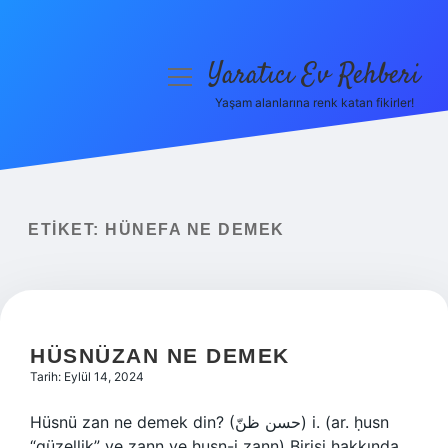
Yaratıcı Ev Rehberi
menüyü
aç
Yaşam alanlarına renk katan fikirler!
Anasayfa
Gizlilik Politikası
Yasal Uyarı
ETIKET:
HÜNEFA NE DEMEK
Hakkımızda
HÜSNÜZAN NE DEMEK
Tarih: Eylül 14, 2024
Hüsnü zan ne demek din? (ﺣﺴﻦ ﻇﻦّ) i. (ar. ḥusn
“güzellik” ve ẓann ve ḥusn-i ẓann) Birisi hakkında