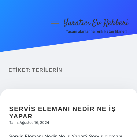
Yaratıcı Ev Rehberi
menüyü
aç
Yaşam alanlarına renk katan fikirler!
Anasayfa
Gizlilik Politikası
Yasal Uyarı
ETIKET:
TERILERIN
Hakkımızda
SERVIS ELEMANI NEDIR NE IŞ
YAPAR
Tarih: Ağustos 16, 2024
Servis Elemanı Nedir Ne İş Yapar? Servis elemanı,