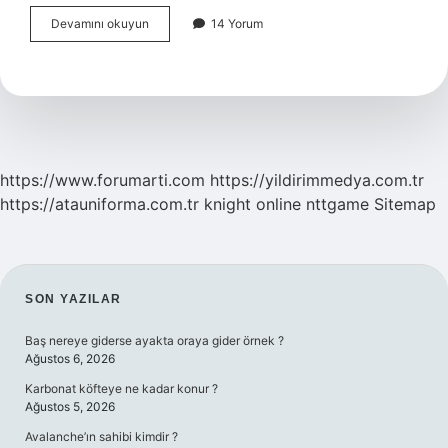
Servis
Devamını okuyun
14 Yorum
Elemanı
nedir
ne
iş
yapar
https://www.forumarti.com
https://yildirimmedya.com.tr
https://atauniforma.com.tr
knight online
nttgame
Sitemap
SIDEBAR
SON YAZILAR
Baş nereye giderse ayakta oraya gider örnek ?
Ağustos 6, 2026
Karbonat köfteye ne kadar konur ?
Ağustos 5, 2026
Avalanche’ın sahibi kimdir ?