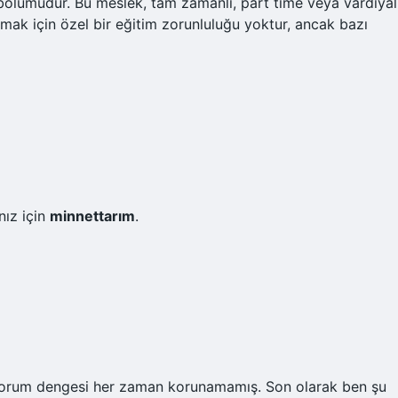
 bölümüdür. Bu meslek, tam zamanlı, part time veya vardiyal
olmak için özel bir eğitim zorunluluğu yoktur, ancak bazı
nız için
minnettarım
.
k–yorum dengesi her zaman korunamamış. Son olarak ben şu