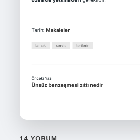
özellikle yetkinlikleri
gereklidir.
Tarih:
Makaleler
lamak
servis
terilerin
Önceki Yazı
Ünsüz benzeşmesi zıttı nedir
14 YORUM