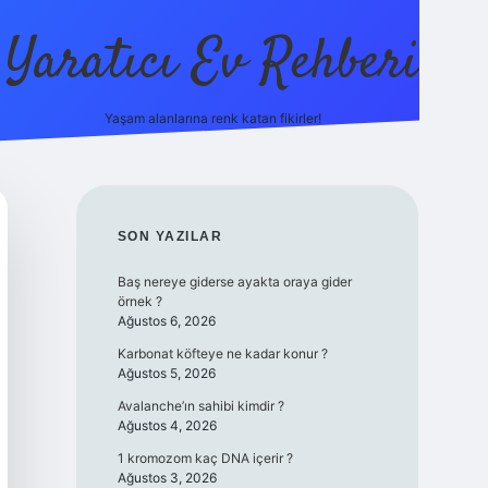
Yaratıcı Ev Rehberi
Yaşam alanlarına renk katan fikirler!
ilbet güncel giriş adresi
ilbet yeni giri
SIDEBAR
SON YAZILAR
Baş nereye giderse ayakta oraya gider
örnek ?
Ağustos 6, 2026
Karbonat köfteye ne kadar konur ?
Ağustos 5, 2026
Avalanche’ın sahibi kimdir ?
Ağustos 4, 2026
1 kromozom kaç DNA içerir ?
Ağustos 3, 2026