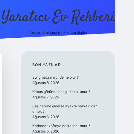
Yaratıcı Ev Rehberi
Yaşam alanlarına renk katan fikirler!
ilbet güncel giriş adresi
ilbet yeni g
SIDEBAR
SON YAZILAR
Su içmezsem cilde ne olur ?
Ağustos 8, 2026
Kabus görünce hangi dua okunur ?
Ağustos 7, 2026
Baş nereye giderse ayakta oraya gider
örnek ?
Ağustos 6, 2026
Karbonat köfteye ne kadar konur ?
Ağustos 5, 2026