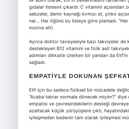
İlk adım olarak, Elif’in beslenmesini tamamen
gıdalar listesini çıkardı: C vitamini açısından z
sebzeler, demir kaynağı kırmızı et, çinko açı
nar… Her öğünü bu listeye göre planladı. “Her 
motive etti.
Ayrıca doktor tavsiyesiyle bazı takviyeler de 
destekleyen B12 vitamini ve folik asit takviyel
adımları dikkatle izlerken bir yandan da Elif’in
sağladı.
EMPATIYLE DOKUNAN ŞEFKAT
Elif için bu sadece fiziksel bir mücadele deği
“Acaba tekrar normale dönecek miyim?” diye 
empatisi ve çevresindekilerin desteği devreye g
azaltacak küçük yürüyüşlere çıktı, hayatındak
iyileşmeden bedenin tam olarak iyileşmesi mü