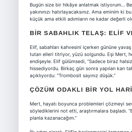
Bugün size bir hikâye anlatmak istiyorum… Belk
yakınınızı hatırlayacaksınız. Ama eminim ki bu 
küçük ama etkili adımların ne kadar değerli ol
BIR SABAHLIK TELAŞ: ELIF V
Elif, sabahları kahvesini içerken gününe yavaş
tutan elleri titriyor, yüzü solgundu. Eşi Mert,
endişeyle. Elif gülümsedi, “Sadece biraz halsi
hissediyordu. Birkaç gün sonra yapılan kan tah
açıklıyordu: “Trombosit sayınız düşük.”
ÇÖZÜM ODAKLI BIR YOL HARI
Mert, hayatı boyunca problemleri çözmeyi sev
söylediklerini not etti, araştırmalara başladı.
planla kazanacağım.”