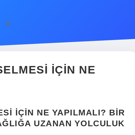
ELMESI IÇIN NE
I İÇIN NE YAPILMALI? BIR
SAĞLIĞA UZANAN YOLCULUK