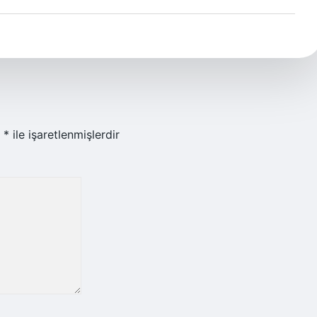
r
*
ile işaretlenmişlerdir