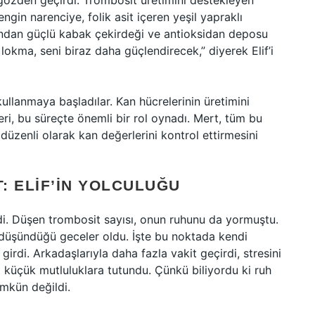
 gözden geçirdi. Trombosit üretimini destekleyen
engin narenciye, folik asit içeren yeşil yapraklı
sından güçlü kabak çekirdeği ve antioksidan deposu
lokma, seni biraz daha güçlendirecek,” diyerek Elif’i
kullanmaya başladılar. Kan hücrelerinin üretimini
eri, bu süreçte önemli bir rol oynadı. Mert, tüm bu
 düzenli olarak kan değerlerini kontrol ettirmesini
: ELIF’IN YOLCULUĞU
ldi. Düşen trombosit sayısı, onun ruhunu da yormuştu.
düşündüğü geceler oldu. İşte bu noktada kendi
irdi. Arkadaşlarıyla daha fazla vakit geçirdi, stresini
i küçük mutluluklara tutundu. Çünkü biliyordu ki ruh
mkün değildi.