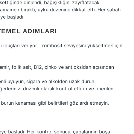
ettiğinde dinlendi, bağışıklığını zayıflatacak
 tamamen bıraktı, uyku düzenine dikkat etti. Her sabah
ye başladı.
TEMEL ADIMLARI
i ipuçları veriyor. Trombosit seviyesini yükseltmek için
emir, folik asit, B12, çinko ve antioksidan açısından
enli uyuyun, sigara ve alkolden uzak durun.
rlerinizi düzenli olarak kontrol ettirin ve önerilen
burun kanaması gibi belirtileri göz ardı etmeyin.
meye başladı. Her kontrol sonucu, çabalarının boşa