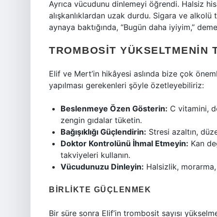
Ayrıca vücudunu dinlemeyi öğrendi. Halsiz hiss
alışkanlıklardan uzak durdu. Sigara ve alkolü
aynaya baktığında, “Bugün daha iyiyim,” deme
TROMBOSIT YÜKSELTMENIN 
Elif ve Mert’in hikâyesi aslında bize çok öneml
yapılması gerekenleri şöyle özetleyebiliriz:
Beslenmeye Özen Gösterin:
C vitamini, d
zengin gıdalar tüketin.
Bağışıklığı Güçlendirin:
Stresi azaltın, düz
Doktor Kontrolünü İhmal Etmeyin:
Kan değe
takviyeleri kullanın.
Vücudunuzu Dinleyin:
Halsizlik, morarma, 
BIRLIKTE GÜÇLENMEK
Bir süre sonra Elif’in trombosit sayısı yüksel