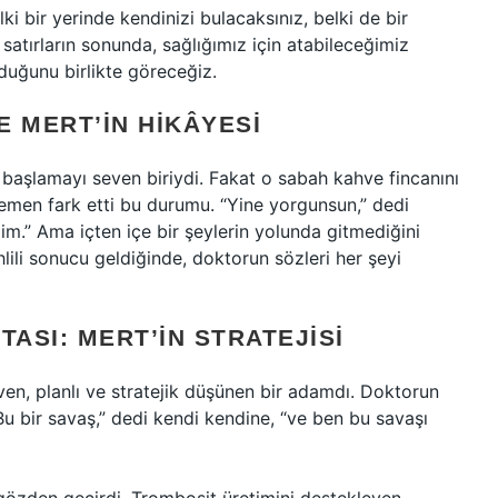
i bir yerinde kendinizi bulacaksınız, belki de bir
satırların sonunda, sağlığımız için atabileceğimiz
duğunu birlikte göreceğiz.
E MERT’IN HIKÂYESI
 başlamayı seven biriydi. Fakat o sabah kahve fincanını
 hemen fark etti bu durumu. “Yine yorgunsun,” dedi
zim.” Ama içten içe bir şeylerin yolunda gitmediğini
lili sonucu geldiğinde, doktorun sözleri her şeyi
TASI: MERT’IN STRATEJISI
en, planlı ve stratejik düşünen bir adamdı. Doktorun
 “Bu bir savaş,” dedi kendi kendine, “ve ben bu savaşı