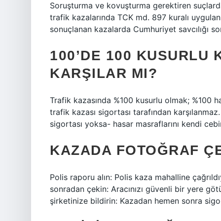
Soruşturma ve kovuşturma gerektiren suçlarda
trafik kazalarında TCK md. 897 kuralı uygulan
sonuçlanan kazalarda Cumhuriyet savcılığı so
100’DE 100 KUSURLU 
KARŞILAR MI?
Trafik kazasında %100 kusurlu olmak; %100 ha
trafik kazası sigortası tarafından karşılanmaz
sigortası yoksa- hasar masraflarını kendi ceb
KAZADA FOTOĞRAF ÇE
Polis raporu alın: Polis kaza mahalline çağrıldı
sonradan çekin: Aracınızı güvenli bir yere göt
şirketinize bildirin: Kazadan hemen sonra sigo