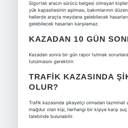
Sigortalı aracın sürücü belgesi olmayan kişiler
yük kapasitesinin aşılması, bakımlarının düzen
hallerde araçta meydana gelebilecek hasarlar
gelebilecek hasarları karşılamaz.
KAZADAN 10 GÜN SON
Kazadan sonra bir gün rapor tutmak sorunlara
tutulmasını gerektirir.
TRAFIK KAZASINDA ŞI
OLUR?
Trafik kazasında şikayetçi olmadan tazminat al
mağdur olan kişi, herhangi bir kişiye karşı 
talebinde bulunabilir.