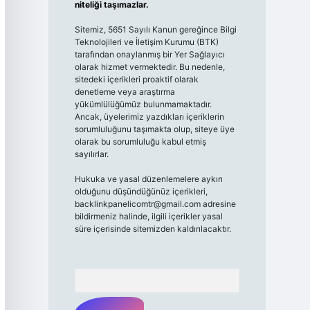
niteliği taşımazlar.
Sitemiz, 5651 Sayılı Kanun gereğince Bilgi
Teknolojileri ve İletişim Kurumu (BTK)
tarafından onaylanmış bir Yer Sağlayıcı
olarak hizmet vermektedir. Bu nedenle,
sitedeki içerikleri proaktif olarak
denetleme veya araştırma
yükümlülüğümüz bulunmamaktadır.
Ancak, üyelerimiz yazdıkları içeriklerin
sorumluluğunu taşımakta olup, siteye üye
olarak bu sorumluluğu kabul etmiş
sayılırlar.
Hukuka ve yasal düzenlemelere aykırı
olduğunu düşündüğünüz içerikleri,
backlinkpanelicomtr@gmail.com
adresine
bildirmeniz halinde, ilgili içerikler yasal
süre içerisinde sitemizden kaldırılacaktır.
Arama