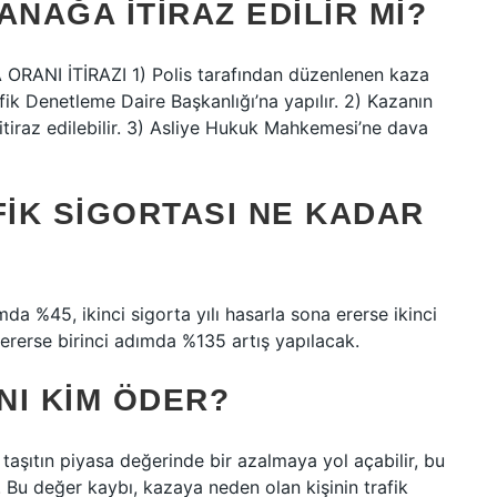
ANAĞA ITIRAZ EDILIR MI?
I İTİRAZI 1) Polis tarafından düzenlenen kaza
fik Denetleme Daire Başkanlığı’na yapılır. 2) Kazanın
iraz edilebilir. 3) Asliye Hukuk Mahkemesi’ne dava
IK SIGORTASI NE KADAR
mda %45, ikinci sigorta yılı hasarla sona ererse ikinci
ererse birinci adımda %135 artış yapılacak.
NI KIM ÖDER?
taşıtın piyasa değerinde bir azalmaya yol açabilir, bu
. Bu değer kaybı, kazaya neden olan kişinin trafik