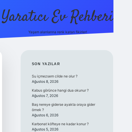
Yaratıcı Ev Rehberi
Yaşam alanlarına renk katan fikirler!
ilbet güncel giriş
SIDEBAR
SON YAZILAR
Su içmezsem cilde ne olur ?
Ağustos 8, 2026
Kabus görünce hangi dua okunur ?
Ağustos 7, 2026
Baş nereye giderse ayakta oraya gider
örnek ?
Ağustos 6, 2026
Karbonat köfteye ne kadar konur ?
Ağustos 5, 2026