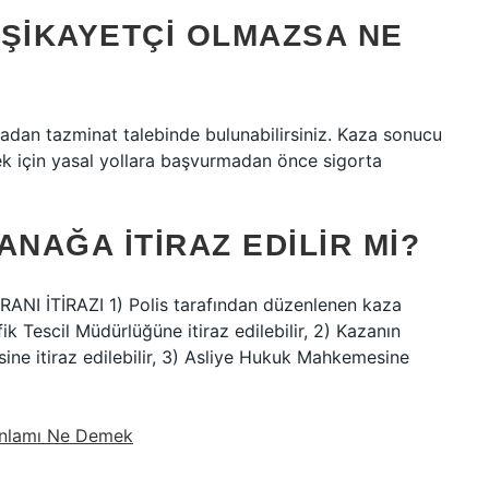
 ŞIKAYETÇI OLMAZSA NE
madan tazminat talebinde bulunabilirsiniz. Kaza sonucu
k için yasal yollara başvurmadan önce sigorta
ANAĞA ITIRAZ EDILIR MI?
I İTİRAZI 1) Polis tarafından düzenlenen kaza
ik Tescil Müdürlüğüne itiraz edilebilir, 2) Kazanın
e itiraz edilebilir, 3) Asliye Hukuk Mahkemesine
Anlamı Ne Demek