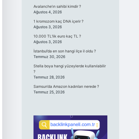
Avalanche’ın sahibi kimdir ?
Ağustos 4, 2026
1 kromozom kaç DNA içerir ?
Ağustos 3, 2026
10.000 TL’lik euro kaç TL ?
Ağustos 3, 2026
İstanbul’da en son hangi ilçe il oldu ?
Temmuz 30, 2026
Stella boya hangi yüzeylerde kullanılabilir
?
Temmuz 28, 2026
Samsun’da Amazon kadınları nerede ?
Temmuz 25, 2026