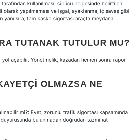
 tarafından kullanılması, sürücü belgesinde belirtilen
li olarak yapılmaması ve işgal, ayaklanma, iç savaş gibi
ın yanı sıra, tam kasko sigortası araçta meydana
RA TUTANAK TUTULUR MU?
 yol açabilir. Yönetmelik, kazadan hemen sonra rapor
KAYETÇI OLMAZSA NE
ınabilir mi?: Evet, zorunlu trafik sigortası kapsamında
suç duyurusunda bulunmadan doğrudan tazminat