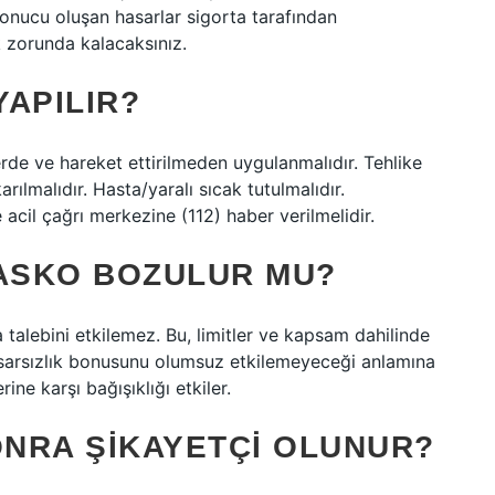
onucu oluşan hasarlar sigorta tarafından
zorunda kalacaksınız.
APILIR?
rde ve hareket ettirilmeden uygulanmalıdır. Tehlike
ılmalıdır. Hasta/yaralı sıcak tutulmalıdır.
acil çağrı merkezine (112) haber verilmelidir.
ASKO BOZULUR MU?
alebini etkilemez. Bu, limitler ve kapsam dahilinde
asarsızlık bonusunu olumsuz etkilemeyeceği anlamına
ine karşı bağışıklığı etkiler.
NRA ŞIKAYETÇI OLUNUR?