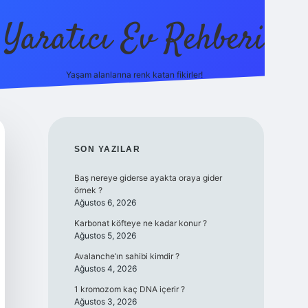
Yaratıcı Ev Rehberi
Yaşam alanlarına renk katan fikirler!
ilbet güncel giriş adresi
ilbet yeni giri
SIDEBAR
SON YAZILAR
Baş nereye giderse ayakta oraya gider
örnek ?
Ağustos 6, 2026
Karbonat köfteye ne kadar konur ?
Ağustos 5, 2026
Avalanche’ın sahibi kimdir ?
Ağustos 4, 2026
1 kromozom kaç DNA içerir ?
Ağustos 3, 2026