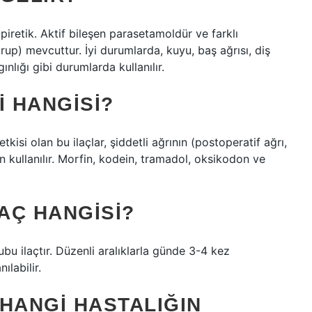
ipiretik. Aktif bileşen parasetamoldür ve farklı
urup) mevcuttur. İyi durumlarda, kuyu, baş ağrısı, diş
gınlığı gibi durumlarda kullanılır.
I HANGISI?
tkisi olan bu ilaçlar, şiddetli ağrının (postoperatif ağrı,
in kullanılır. Morfin, kodein, tramadol, oksikodon ve
LAÇ HANGISI?
ubu ilaçtır. Düzenli aralıklarla günde 3-4 kez
ılabilir.
HANGI HASTALIĞIN