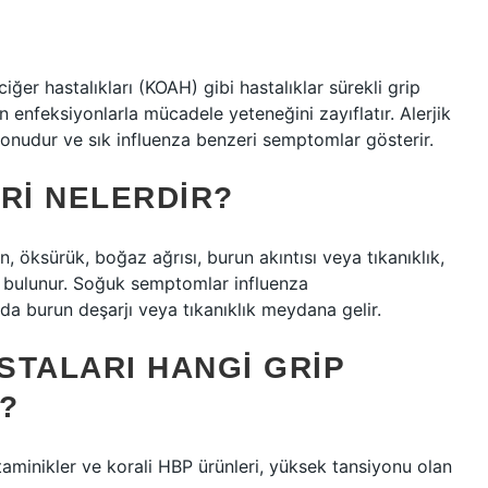
iğer hastalıkları (KOAH) gibi hastalıklar sürekli grip
dun enfeksiyonlarla mücadele yeteneğini zayıflatır. Alerjik
iyonudur ve sık influenza benzeri semptomlar gösterir.
RI NELERDIR?
 öksürük, boğaz ağrısı, burun akıntısı veya tıkanıklık,
k bulunur. Soğuk semptomlar influenza
da burun deşarjı veya tıkanıklık meydana gelir.
STALARI HANGI GRIP
R?
staminikler ve korali HBP ürünleri, yüksek tansiyonu olan