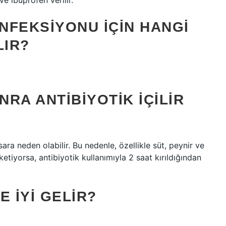
 ibuprofen verilir.
NFEKSIYONU IÇIN HANGI
LIR?
RA ANTIBIYOTIK IÇILIR
a neden olabilir. Bu nedenle, özellikle süt, peynir ve
etiyorsa, antibiyotik kullanımıyla 2 saat kırıldığından
E IYI GELIR?