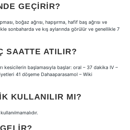
NDE GEÇIRIR?
ması, boğaz ağrısı, hapşırma, hafif baş ağrısı ve
likle sonbaharda ve kış aylarında görülür ve genellikle 7
 SAATTE ATILIR?
 kesicilerin başlamasıyla başlar: oral – 37 dakika IV –
liyetleri 41 döşeme Dahaaparasamol – Wiki
IK KULLANILIR MI?
 kullanılmamalıdır.
 GELIR?