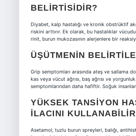
BELIRTISIDIR?
Diyabet, kalp hastalığı ve kronik obstrüktif akc
riskini arttırır. Ek olarak, bu hastalıklar vücu
rinit, burun mukozasının alerjenlere bir reaks
ÜŞÜTMENIN BELIRTILE
Grip semptomları arasında ateş ve sallama don,
kas veya vücut ağrısı, baş ağrısı ve yorgunlu
semptomlarından daha hafiftir. Soğuk insanlar
YÜKSEK TANSIYON HA
ILACINI KULLANABILI
Asetamol, tuzlu burun spreyleri, balığı, antihi