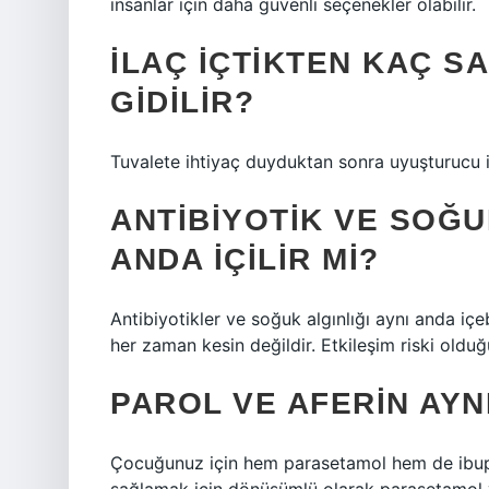
insanlar için daha güvenli seçenekler olabilir.
İLAÇ IÇTIKTEN KAÇ S
GIDILIR?
Tuvalete ihtiyaç duyduktan sonra uyuşturucu i
ANTIBIYOTIK VE SOĞUK
ANDA IÇILIR MI?
Antibiyotikler ve soğuk algınlığı aynı anda içeb
her zaman kesin değildir. Etkileşim riski olduğ
PAROL VE AFERIN AYNI
Çocuğunuz için hem parasetamol hem de ibupro