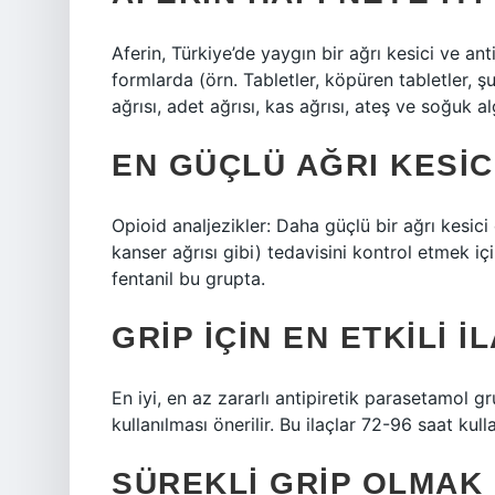
Aferin, Türkiye’de yaygın bir ağrı kesici ve ant
formlarda (örn. Tabletler, köpüren tabletler, ş
ağrısı, adet ağrısı, kas ağrısı, ateş ve soğuk al
EN GÜÇLÜ AĞRI KESIC
Opioid analjezikler: Daha güçlü bir ağrı kesici e
kanser ağrısı gibi) tedavisini kontrol etmek iç
fentanil bu grupta.
GRIP IÇIN EN ETKILI I
En iyi, en az zararlı antipiretik parasetamol gr
kullanılması önerilir. Bu ilaçlar 72-96 saat kullan
SÜREKLI GRIP OLMAK 