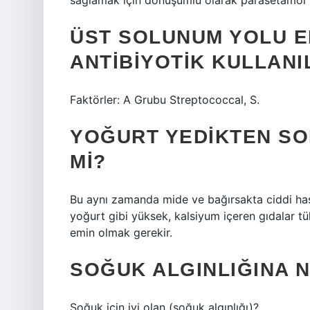
sağlamak için dönüşümlü olarak parasetamol ve
ÜST SOLUNUM YOLU E
ANTIBIYOTIK KULLANI
Faktörler: A Grubu Streptococcal, S.
YOĞURT YEDIKTEN SON
MI?
Bu aynı zamanda mide ve bağırsakta ciddi hasar
yoğurt gibi yüksek, kalsiyum içeren gıdalar tük
emin olmak gerekir.
SOĞUK ALGINLIĞINA N
Soğuk için iyi olan (soğuk algınlığı)?