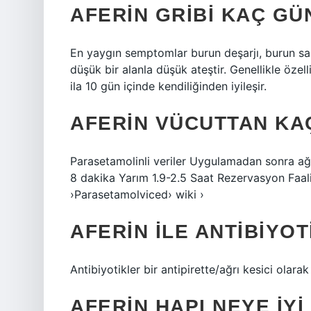
AFERIN GRIBI KAÇ GÜ
En yaygın semptomlar burun deşarjı, burun sap
düşük bir alanla düşük ateştir. Genellikle özel
ila 10 gün içinde kendiliğinden iyileşir.
AFERIN VÜCUTTAN KAÇ
Parasetamolinli veriler Uygulamadan sonra ağrı
8 dakika Yarım 1.9-2.5 Saat Rezervasyon Faa
›Parasetamolviced› wiki ›
AFERIN ILE ANTIBIYOT
Antibiyotikler bir antipirette/ağrı kesici olarak
AFERIN HAPI NEYE IYI