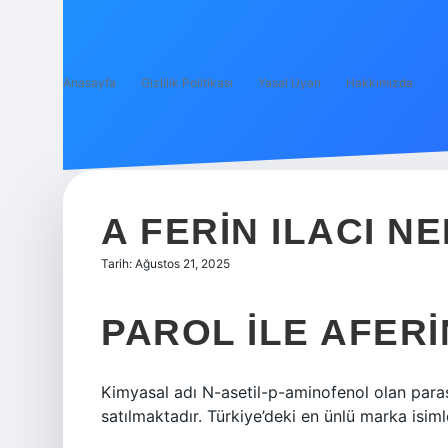
Anasayfa
Gizlilik Politikası
Yasal Uyarı
Hakkımızda
A FERIN ILACI NE
Tarih: Ağustos 21, 2025
PAROL ILE AFERI
Kimyasal adı N-asetil-p-aminofenol olan paras
satılmaktadır. Türkiye’deki en ünlü marka isiml