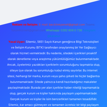
üncel giriş adresi
ilbet yeni giriş adresi
betexper giriş
Reklam ve İletişim:
E-mail:
backlinkpaneli@gmail.com
Teams:
forumhizmeti@gmail.com
Whatsapp: 0262 606 0 726
Telegram:
@karabul
Yasal Uyarı:
Sitemiz, 5651 Sayılı Kanun gereğince Bilgi Teknolojileri
ve İletişim Kurumu (BTK) tarafından onaylanmış bir Yer Sağlayıcı
olarak hizmet vermektedir. Bu nedenle, sitedeki içerikleri proaktif
olarak denetleme veya araştırma yükümlülüğümüz bulunmamaktadır.
Ancak, üyelerimiz yazdıkları içeriklerin sorumluluğunu taşımakta olup,
siteye üye olarak bu sorumluluğu kabul etmiş sayılırlar. Bu internet
sitesi, herhangi bir marka, kurum veya şahıs şirketi ile hiçbir bağlantısı
bulunmamaktadır. Sitede yalnızca kendi hazırladığımız makaleler
paylaşılmaktadır. Burada yer alan içerikler haber niteliği taşımamakta
olup, gerçek kurum ve kişiler hakkında paylaşım yapılmamaktadır.
Gerçek kurum ve kişiler ile isim benzerlikleri tamamen tesadüfidir.
Sitemiz, kar amacı gütmeyen ve tamamen ücretsiz bir bilgi paylaşım