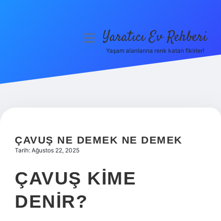
Yaratıcı Ev Rehberi
menüyü
aç
Yaşam alanlarına renk katan fikirler!
Anasayfa
Gizlilik Politikası
Yasal Uyarı
Hakkımızda
ÇAVUŞ NE DEMEK NE DEMEK
Tarih: Ağustos 22, 2025
ÇAVUŞ KIME
DENIR?