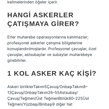
kelimelerinden öğeler içerir.
HANGI ASKERLER
ÇATIŞMAYA GIRER?
Erler muharebe operasyonlarına katılmazlar;
profesyonel askerler çatışma bölgelerine
konuşlandırılmışlardır. Profesyonel çavuşlar, özel
çavuşlar, astsubaylar ve subaylar muharebeye
girebilirler.
1 KOL ASKER KAÇ KIŞI?
Askeri birliklerTakım5Çavuş/OnbaşıTakım8–
13Çavuş/OnbaşıTakım26–55Astsubay/
Çavuş/Teğmen/Üst TeğmenBölük80–225Üst
Teğmen/Yüzbaşı/Binbaşı9 diğer hat