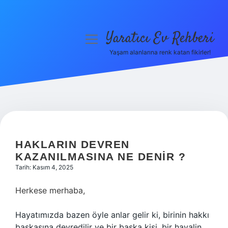
Yaratıcı Ev Rehberi
menüyü
aç
Yaşam alanlarına renk katan fikirler!
Anasayfa
Gizlilik Politikası
Yasal Uyarı
Hakkımızda
HAKLARIN DEVREN
KAZANILMASINA NE DENIR ?
Tarih: Kasım 4, 2025
Herkese merhaba,
Hayatımızda bazen öyle anlar gelir ki, birinin hakkı
başkasına devredilir ve bir başka kişi, bir hayalin