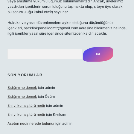
veya araştırma yükümlülüğümüz bulunmamaktadır. Ancak, üyelerimiz
yazdıkları içeriklerin sorumluluğunu taşımakta olup, siteye üye olarak
bu sorumluluğu kabul etmiş sayılırlar.
Hukuka ve yasal düzenlemelere aykırı olduğunu düşündüğünüz
içerikleri,
backlinkpanelicomtr@gmail.com
adresine bildirmeniz halinde,
ilgili içerikler yasal süre içerisinde sitemizden kaldırılacaktır.
Arama
SON YORUMLAR
Bıdığım ne demek
için
admin
Bıdığım ne demek
için
Özüm
En iyi kumaş türü nedir
için
admin
En iyi kumaş türü nedir
için
Kıvılcım
Aseton nedir nerede bulunur
için
admin